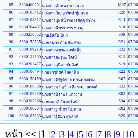
85
6830400201
M07
07/06
นางสาวทักษพร ขาวนวล
86
6830105412
R20
07/06
นางสาวกัญญารัตน์ ชุ่มแจ่ม
87
6830103312
R14
07/06
นางสาวบุษย์น้ำทอง เชิดชูอำไพ
88
6830204437
S18
07/06
นางสาวพิพรรษพร ขาวสู่
89
6830250552
S06
07/06
นายอัสลัม นิแว
90
6830153735
R21
07/06
นายธนกร ก้ามสันเทียะ
91
6830109213
R32
07/06
นางสาวพัชรดา แซ่หลิ่ว
92
6830152755
R15
07/06
นางสาวฮะรุนะ โคเบ้
93
6830202477
S19
07/06
นางสาวสุนิศา ชัยสิงห์
94
6830106494
R22
07/06
นายจารุกิตต์ โสดานิล
95
6830150159
R07
07/06
นางสาวจิรัฐติกาล ท่อนทองแดง
96
6830108586
R32
07/06
นางสาวขวัญข้าว อิสระญาณพงศ์
97
6830100739
R02
07/06
นางสาวนิราพร แก้วงาม
98
6830207266
S04
07/06
นายตฤบดี จันทะรัตน์
99
6830100364
R02
07/06
นางสาวฐานิตา นิ่มนวล
100
6830105633
R20
07/06
นางสาวฐิติมา สุขสาลี
1
หน้า
<<
|
|
2
|
3
|
4
|
5
|
6
|
7
|
8
|
9
|
10