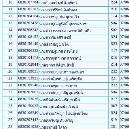
10
6830107784
R24
07/06
นายปัณณวัฒน์ ติณรัตน์
11
6830105102
R16
07/06
นางสาววรีรักษ์ สิงห์ทอง
12
6830304164
T14
07/06
นางสาวชญาภัค บุตรแก้ว
13
6830207428
S04
07/06
นางสาวปุณญรัศมิ์ สุธรรมราช
14
6830206243
S02
07/06
นางสาววรรณรดา ทรรศนีย์กุลกิจ
15
6830108152
R24
07/06
นางสาววิมลสิริ แซ่ลี้
16
6830156149
R33
07/06
นายธีรวิชญ์ มุขโต
17
6830306523
T17
07/06
นางสาวปฐมาส ตรุษไทย
18
6830104173
R16
07/06
นางสาวจุฑามาศ สุภารัตน์
19
6830102944
R14
07/06
นายชวกร กิติประสิทธิ์
20
6830109035
R32
07/06
นางสาวเบญญาภา ทองระอา
21
6830153921
R21
07/06
นางสาวพัชรกัญญ์ เจริญชัย
22
6830109540
R32
07/06
นางสาวศรุตา สาระภาพ
23
6830207061
S04
07/06
นางสาวกัญญาณัฐ อุดมรัตน์
24
6830153026
R17
07/06
นายธิติพันธน์ เจริญพานิช
25
6830150035
R07
07/06
นายกฤษณพัฒน์ แก้วนุช
26
6830108349
R24
07/06
นางสาวอภิชญา โนนคู่เขตโขง
27
6830202442
S19
07/06
นายศุภวิชญ์ ทับเจริญ
28
6830501938
G01
07/06
นายวรฤทธิ์ โสดา