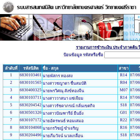
**** รายงานการ
รายงานการชำระเงิน ประจำภาคต้น ป
ป้อนข้อมูล รหัสหรือชื่อ
ลำดับที่
รหัสนิสิต
ชื่อ - สกุล
สาขา
1
6830103461
R14
07/06
นายพัสกร ทองสง
2
6830101565
R04
07/06
นางสาวชญาดา ชื่นสมบัติ
3
6830400325
M07
07/06
นายพรวิศณุ สังข์ทองจีน
4
6830103711
R14
07/06
นางสาววาสนา แซ่เจียม
5
6830204542
S18
07/06
นางสาวรัชดาภรณ์ กลั่นเขตกิจ
6
6830501326
G01
07/06
นางสาวปัณฑารีย์ ยืนยิ่ง
7
6830107172
R22
07/06
นายอัครพนธ์ หอมเสมอ
8
6830104068
R16
07/06
นายกรวิชญ์ ขำเจริญ
9
6830204496
S18
07/06
นายภีมวัจน์ นวลเกลื่อน