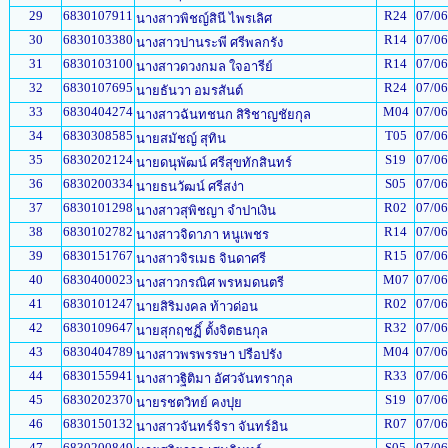
29
6830107911
R24
07/06
นางสาวพิชญ์สินี ไพรเลิศ
30
6830103380
R14
07/06
นางสาวปานระพี ศรีพลกรัง
31
6830103100
R14
07/06
นางสาวดวงกมล ใจอารีย์
32
6830107695
R24
07/06
นายธันวา อมรสันต์
33
6830404274
M04
07/06
นางสาวฉันทชนก สิริชาญชัยกุล
34
6830308585
T05
07/06
นายสมัชญ์ สุทิน
35
6830202124
S19
07/06
นายดนุพัฒน์ ศรีสุขทักสินทร์
36
6830200334
S05
07/06
นายธนวัฒน์ ศรีสง่า
37
6830101298
R02
07/06
นางสาวสุพิชญา จำปาเงิน
38
6830102782
R14
07/06
นางสาวจิดาภา หนูเพชร
39
6830151767
R15
07/06
นางสาวจิรเมธ จินดาศรี
40
6830400023
M07
07/06
นางสาวกรณิศ พรหมดนตรี
41
6830101247
R02
07/06
นายสิริมงคล ท้าวด่อน
42
6830109647
R32
07/06
นายสุกฤชฏิ์ ตั้งจิตธนกุล
43
6830404789
M04
07/06
นางสาวพรพรรษา ปรือปรัง
44
6830155941
R33
07/06
นางสาวฐิติมา อัศวจันทรากุล
45
6830202370
S19
07/06
นายรชตวิทย์ คงปุย
46
6830150132
R07
07/06
นางสาวจันทร์จิรา จันทร์อิน
47
6830200849
S05
07/06