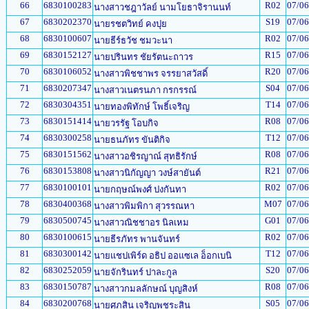
66
6830100283
R02
07/06
นางสาวชฎาวัลย์ นามโยธาจิรานนท์
67
6830202370
S19
07/06
นายรชตวิทย์ คงปุย
68
6830100607
R02
07/06
นายธีร์ธวัช ชมวะนา
69
6830152127
R15
07/06
นายปรินทร ชัยรัตนะถาวร
70
6830106052
R20
07/06
นางสาวพิชชาพร จรรยาสวัสดิ์
71
6830207347
S04
07/06
นางสาวเนตรนภา กรกรรณ์
72
6830304351
T14
07/06
นายทองพิทักษ์ โพธิ์เจริญ
73
6830151414
R08
07/06
นายวรรัฐ โอบกิจ
74
6830300258
T12
07/06
นายธนภัทร ขันติกิจ
75
6830151562
R08
07/06
นางสาวอชิรญาณ์ สุทธิรักษ์
76
6830153808
R21
07/06
นางสาวนิกัญญา วงษ์สายันต์
77
6830100101
R02
07/06
นายกฤษณ์พงศ์ ปงกันทา
78
6830400368
M07
07/06
นางสาวพิมพิกา สุวรรณหา
79
6830500745
G01
07/06
นางสาวณิชชาอร นิลเหม
80
6830100615
R02
07/06
นายธีรภัทร พานจันทร์
81
6830300142
T12
07/06
นายแชปเพิร์ด อธิป ออแซเล อ็อกเบนิ
82
6830252059
S20
07/06
นายจักรินทร์ ปาละกูล
83
6830150787
R08
07/06
นางสาวกมลลักษณ์ บุญสิงห์
84
6830200768
S05
07/06
นายศุภสิน เจริญพชระสิน