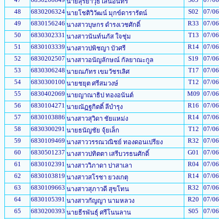
นายสุริยาวุธ เสนอินทร์
48
6830206324
S02
07/06
นายโชติวิวัฒน์ มุกข์ดารารัตน์
49
6830156246
R33
07/06
นางสาวบุษกร ดำรงเวชศักดิ์
50
6830302331
T13
07/06
นางสาวนันท์นภัส ใจชุ่ม
51
6830103339
R14
07/06
นางสาวปพิชญา บัวศรี
52
6830202507
S19
07/06
นางสาวอนัญลักษณ์ กัลยาณะกูล
53
6830306248
T17
07/06
นายณภัทร เขมวัชรเลิศ
54
6830300100
T12
07/06
นายชยุต ศรีสมวงษ์
55
6830402069
M09
07/06
นายญาณาธิป ทองอนันต์
56
6830104271
R16
07/06
นายณัฏฐกิตติ์ ลีบำรุง
57
6830103886
R14
07/06
นางสาวสุวิดา ชัยแหม่ง
58
6830300291
T12
07/06
นายธนัญชัย จุ้ยเล็ก
59
6830109469
R32
07/06
นางสาววรรณวณิชย์ ทองดอนเปรียง
60
6830501237
G01
07/06
นางสาวปทิตตา เสรีบวรธนศักดิ์
61
6830102391
R04
07/06
นางสาววิภาดา ปาสาเลา
62
6830103819
R14
07/06
นางสาวสโรชา ยวงเกตุ
63
6830109663
R32
07/06
นางสาวสุภาวดี สุขโทน
64
6830105391
R20
07/06
นางสาวกัญญา นามหลวง
65
6830200393
S05
07/06
นายธีรพันธุ์ ศรีโนนลาน